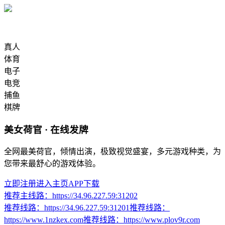
真人
体育
电子
电竞
捕鱼
棋牌
美女荷官 · 在线发牌
全网最美荷官，倾情出演，极致视觉盛宴，多元游戏种类，为
您带来最舒心的游戏体验。
立即注册
进入主页
APP下载
推荐主线路：
https://34.96.227.59:31202
推荐线路：
https://34.96.227.59:31201
推荐线路：
https://www.1nzkex.com
推荐线路：
https://www.plov9r.com