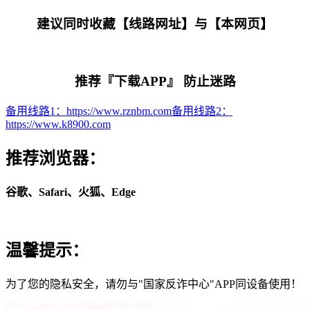
建议同时收藏【线路网址】与【本网页】
推荐『下载APP』 防止迷路
备用线路
1
：
https://www.rznbm.com
备用线路
2
：
https://www.k8900.com
推荐浏览器：
谷歌、Safari、火狐、Edge
温馨提示：
为了您的隐私安全，请勿与"国家反诈中心"APP同设备使用！