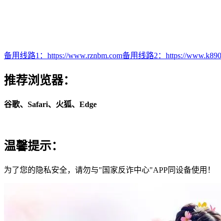
备用线路
1
：
https://www.rznbm.com
备用线路
2
：
https://www.k89
推荐浏览器：
谷歌、Safari、火狐、Edge
温馨提示：
为了您的隐私安全，请勿与"国家反诈中心"APP同设备使用！