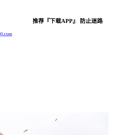
推荐『下载APP』 防止迷路
00.com